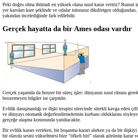
Peki doğru olma ihtimali en yüksek olana nasıl karar veririz? Bunun iç
yer karoları kare şeklinde ve odalar istisnasız dikdörtgen olduğundan, 
yakından incelediğinde fark edilebilir.
Gerçek hayatta da bir Ames odası vardır
Gerçek yaşamda da benzer bir süreç işler: dünyanın nasıl olması gerekt
benzemeyen bilgiler ise çarpıtılır.
Evlilik danışmanlığı ve ilişki terapisi sürecinde sürekli kavga eden çif
ve dünyayı otomatik değerlendirmelerinin kurbanı olduklarını söyleyeb
gerçeğe ulaşma konusunda yanıltacaktır.
Bir evlilik kararı verirken, bir boşanma kararı alırken ya da bir iliş
bir olayda sesini yükseltmesi bize “öfkeli biri” olarak görünüp karar