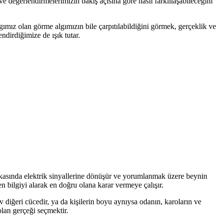
e değerlendirmelerimizin bakış açısına göre nasıl farklılaşabileceğini
mız olan görme algımızın bile çarpıtılabildiğini görmek, gerçeklik ve
endirdiğimize de ışık tutar.
akasında elektrik sinyallerine dönüşür ve yorumlanmak üzere beynin
n bilgiyi alarak en doğru olana karar vermeye çalışır.
v diğeri cücedir, ya da kişilerin boyu aynıysa odanın, karoların ve
lan gerçeği seçmektir.