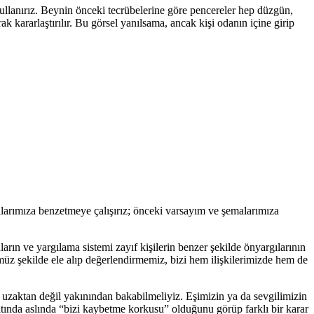
kullanırız. Beynin önceki tecrübelerine göre pencereler hep düzgün,
k kararlaştırılır. Bu görsel yanılsama, ancak kişi odanın içine girip
tılarımıza benzetmeye çalışırız; önceki varsayım ve şemalarımıza
nların ve yargılama sistemi zayıf kişilerin benzer şekilde önyargılarının
müz şekilde ele alıp değerlendirmemiz, bizi hem ilişkilerimizde hem de
na uzaktan değil yakınından bakabilmeliyiz. Eşimizin ya da sevgilimizin
ltında aslında “bizi kaybetme korkusu” olduğunu görüp farklı bir karar