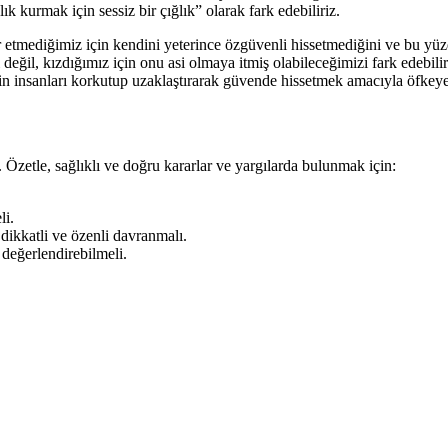
ık kurmak için sessiz bir çığlık” olarak fark edebiliriz.
ir etmediğimiz için kendini yeterince özgüvenli hissetmediğini ve bu yüzd
 değil, kızdığımız için onu asi olmaya itmiş olabileceğimizi fark edebi
in insanları korkutup uzaklaştırarak güvende hissetmek amacıyla öfkeye
. Özetle, sağlıklı ve doğru kararlar ve yargılarda bulunmak için:
li.
dikkatli ve özenli davranmalı.
 değerlendirebilmeli.