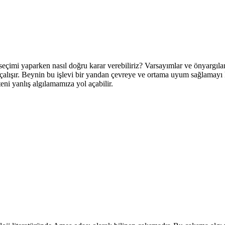
k seçimi yaparken nasıl doğru karar verebiliriz? Varsayımlar ve önyargı
e çalışır. Beynin bu işlevi bir yandan çevreye ve ortama uyum sağlamay
ni yanlış algılamamıza yol açabilir.