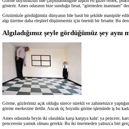
Görme duyumuzun bile çarpıtılabildiğine ilişkin en güzel örnek, psikol
gösterir. Ames odasının bize sunduğu fırsat, “görmeden inanmam” dediği
Gözümüzle gördüğümüz dünyanın bile basit bir şekilde manipüle edileb
algı üzerine daha eleştirel düşünmemiz için önemli bir fırsattır. Bu dene
Algıladığımız şeyle gördüğümüz şey aynı 
Görme, gözlerimiz açık olduğu sürece sürekli ve zahmetsizce yaptığım
görme merkezine iletilir. Ancak üç boyutlu görme işleminde iş bu kadar 
Ames odasında beyin iki olasılıkla karşı karşıya kalır: ya pencere, kar
pencerenin yamuk olması gerekir. Bu iki önermeden yalnızca biri gerç