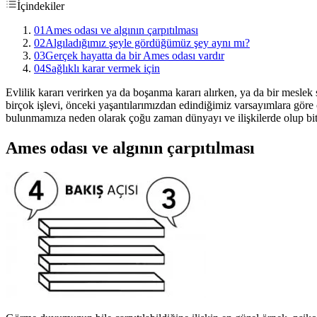
İçindekiler
01
Ames odası ve algının çarpıtılması
02
Algıladığımız şeyle gördüğümüz şey aynı mı?
03
Gerçek hayatta da bir Ames odası vardır
04
Sağlıklı karar vermek için
Evlilik kararı verirken ya da boşanma kararı alırken, ya da bir mesle
birçok işlevi, önceki yaşantılarımızdan edindiğimiz varsayımlara gör
bulunmamıza neden olarak çoğu zaman dünyayı ve ilişkilerde olup bite
Ames odası ve algının çarpıtılması