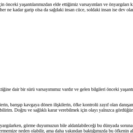
in önceki yaşantılarımızdan elde ettiğimiz varsayımları ve önyargıları 
her ne kadar garip olsa da sağdaki insan cüce, soldaki insan ise dev olara
iğine dair bir sürü varsayımımız vardır ve gelen bilgileri önceki yaşan
tlerin, barışıp kavgaya dönen ilişkilerin, öfke kontrolü zayıf olan danışa
ilirim. Doğru ve sağlıklı karar verebilmek için olayı yalnızca gördüğü
kiyi yargılarken, görme duyumuzun bile aldatılabileceği bu dünyada soru
 vermemize neden olabilir, ama daha yakından baktığımızda bu öfkenin a