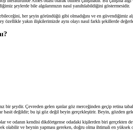
oji literatüründe Ames odası olarak bilinen çalışmadır. Bu çalışma algı v
miz şeylerde bile algılarımızın nasıl yanıltılabildiğini göstermesidir.
ileceğini, her şeyin göründüğü gibi olmadığını ve en güvendiğimiz algı
y özellikle yakın ilişkilerimizde aynı olayı nasıl farklı şekillerde değerl
mı?
ız bir şeydir. Çevreden gelen ışınlar göz merceğinden geçip retina tab
basit değildir; bu işi göz değil beyin gerçekleştirir. Beyin, gözden gele
olar ve odanın kendisi dikdörtgense odadaki kişilerden biri gerçekten de
ek olabilir ve beynin yapması gereken, doğru olma ihtimali en yüksek o