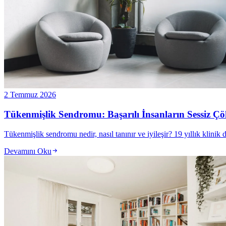
2 Temmuz 2026
Tükenmişlik Sendromu: Başarılı İnsanların Sessiz Çök
Tükenmişlik sendromu nedir, nasıl tanınır ve iyileşir? 19 yıllık klinik
Devamını Oku