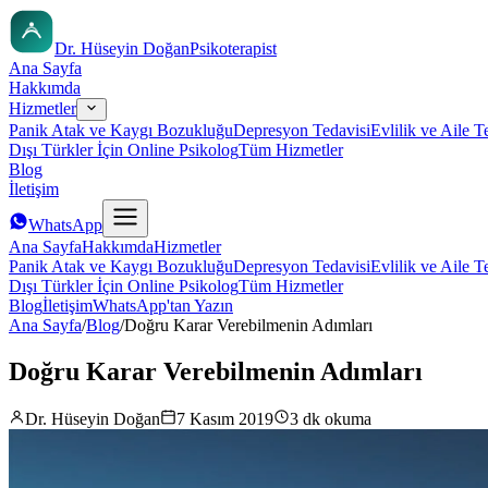
Dr. Hüseyin Doğan
Psikoterapist
Ana Sayfa
Hakkımda
Hizmetler
Panik Atak ve Kaygı Bozukluğu
Depresyon Tedavisi
Evlilik ve Aile T
Dışı Türkler İçin Online Psikolog
Tüm Hizmetler
Blog
İletişim
WhatsApp
Ana Sayfa
Hakkımda
Hizmetler
Panik Atak ve Kaygı Bozukluğu
Depresyon Tedavisi
Evlilik ve Aile T
Dışı Türkler İçin Online Psikolog
Tüm Hizmetler
Blog
İletişim
WhatsApp'tan Yazın
Ana Sayfa
/
Blog
/
Doğru Karar Verebilmenin Adımları
Doğru Karar Verebilmenin Adımları
Dr. Hüseyin Doğan
7 Kasım 2019
3 dk okuma