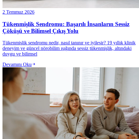
2 Temmuz 2026
Tükenmişlik Sendromu: Başarılı İnsanların Sessiz
Çöküşü ve Bilimsel Çıkış Yolu
Tükenmişlik sendromu nedir, nasıl tanınır ve iyileşir? 19 yıllık klinik
deneyim ve güncel nörobilim ışığında sessiz tükenmişlik, altındaki
duygu ve bilimsel
Devamını Oku