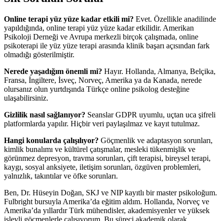
Online terapi yüz yüze kadar etkili mi?
Evet. Özellikle anadilinde
yapıldığında, online terapi yüz yüze kadar etkilidir. Amerikan
Psikoloji Derneği ve Avrupa merkezli birçok çalışmada, online
psikoterapi ile yüz yüze terapi arasında klinik başarı açısından fark
olmadığı gösterilmiştir.
Nerede yaşadığım önemli mi?
Hayır. Hollanda, Almanya, Belçika,
Fransa, İngiltere, İsveç, Norveç, Amerika ya da Kanada, nerede
olursanız olun yurtdışında Türkçe online psikolog desteğine
ulaşabilirsiniz.
Gizlilik nasıl sağlanıyor?
Seanslar GDPR uyumlu, uçtan uca şifreli
platformlarda yapılır. Hiçbir veri paylaşılmaz ve kayıt tutulmaz.
Hangi konularda çalışılıyor?
Göçmenlik ve adaptasyon sorunları,
kimlik bunalımı ve kültürel çatışmalar, mesleki tükenmişlik ve
görünmez depresyon, travma sorunları, çift terapisi, bireysel terapi,
kaygı, sosyal anksiyete, iletişim sorunları, özgüven problemleri,
yalnızlık, takıntılar ve öfke sorunları.
Ben, Dr. Hüseyin Doğan, SKJ ve NIP kayıtlı bir master psikoloğum.
Fulbright bursuyla Amerika’da eğitim aldım. Hollanda, Norveç ve
Amerika’da yıllardır Türk mühendisler, akademisyenler ve yüksek
işlevli göçmenlerle çalışıyorum. Bu süreci akademik olarak