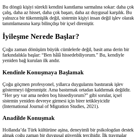
Bu döngü kişiyi sürekli kendini kanıtlama sarmalına sokar: daha çok
çalış, daha az hisset, daha çok başarı, daha az duygusal karşılık. Bu
yalnızca bir tükenmişlik değil, sistemin kişiyi insan değil işlev olarak
tanımlamasına karşı bilinçdışı bir içsel direniştir.
İyileşme Nerede Başlar?
Çoğu zaman dönüşüm büyük cümlelerle değil, basit ama derin bir
farkındalıkla başlar: “Ben hâlâ hissedebiliyorum.” Bu, kendiyle
yeniden bağ kurulan ilk andır.
Kendinle Konuşmaya Başlamak
Çoğu göçmen profesyonel, yıllarca duygularını bastırarak işlev
göstermeyi öğrenmiştir. Ama bastırmak ortadan kaldırmak değildir.
“Her şey var ama neden boş hissediyorum?” gibi sorular, içsel
sistemin yeniden devreye girmesi için birer tetikleyicidir
(International Journal of Migration Studies, 2021).
Anadilde Konuşmak
Hollanda’da Türk kültürüne aşina, deneyimli bir psikologdan destek
almak çoğu zaman bir duygusal güvenlik tercihidir. İlk travmalar