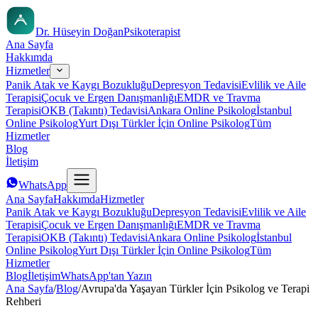
Dr. Hüseyin Doğan
Psikoterapist
Ana Sayfa
Hakkımda
Hizmetler
Panik Atak ve Kaygı Bozukluğu
Depresyon Tedavisi
Evlilik ve Aile
Terapisi
Çocuk ve Ergen Danışmanlığı
EMDR ve Travma
Terapisi
OKB (Takıntı) Tedavisi
Ankara Online Psikolog
İstanbul
Online Psikolog
Yurt Dışı Türkler İçin Online Psikolog
Tüm
Hizmetler
Blog
İletişim
WhatsApp
Ana Sayfa
Hakkımda
Hizmetler
Panik Atak ve Kaygı Bozukluğu
Depresyon Tedavisi
Evlilik ve Aile
Terapisi
Çocuk ve Ergen Danışmanlığı
EMDR ve Travma
Terapisi
OKB (Takıntı) Tedavisi
Ankara Online Psikolog
İstanbul
Online Psikolog
Yurt Dışı Türkler İçin Online Psikolog
Tüm
Hizmetler
Blog
İletişim
WhatsApp'tan Yazın
Ana Sayfa
/
Blog
/
Avrupa'da Yaşayan Türkler İçin Psikolog ve Terapi
Rehberi