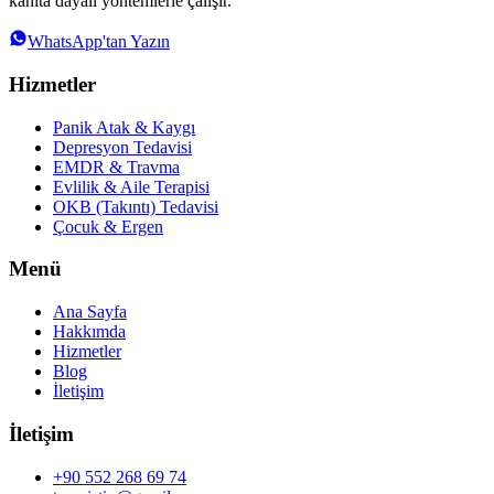
kanıta dayalı yöntemlerle çalışır.
WhatsApp'tan Yazın
Hizmetler
Panik Atak & Kaygı
Depresyon Tedavisi
EMDR & Travma
Evlilik & Aile Terapisi
OKB (Takıntı) Tedavisi
Çocuk & Ergen
Menü
Ana Sayfa
Hakkımda
Hizmetler
Blog
İletişim
İletişim
+90 552 268 69 74