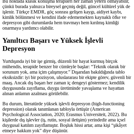
Bu noktada klasik konuşma terapileri her zaman yeterli olmayabilir,
çünkü burada yalnızca bireysel geçmiş değil, güncel kültürel yük de
işlenir. Türkçe EMDR, göç sonrası gelişen kaygı, aidiyet kaybı,
kimlik bölünmesi ve kendini ifade edememekten kaynaklı öfke ve
depresyon gibi durumlarda hem travmayı hem kırılmış kimliği
onarmaya yardımcı olabilir.
Yanıltıcı Başarı ve Yüksek İşlevli
Depresyon
Yurtdışında iyi bir işe girmiş, düzenli bir hayat kurmuş birçok
mühendis, terapide benzer bir cümleyle başlar: “Teknik olarak bir
sorunum yok, ama içim çalışmıyor.” Dışarıdan bakıldığında tablo
eksiksizdir: iyi bir pozisyon, uluslararası bir ekipte görev, güvenli bir
maaş. Ancak dış başarı her zaman iç dengeyi göstermez; kendilik
duygusunda zayıflama, duygu üretiminde yavaşlama ve hayattan
alınan anlamın azalması görülebilir.
Bu durum, literatürde yüksek işlevli depresyon (high-functioning
depression) olarak tanımlanan tabloyla örtüşür (American
Psychological Association, 2020; Erasmus Universiteit, 2022). Bu
kişilerde dış işlevler (iş, rutin, sosyal iletişim) yerindedir ama içsel
duygusal katılım zayıflamıştır. Boşluk hissi artar, ama kişi “şikâyet
etmeye hakkım yok” diye düşünür.