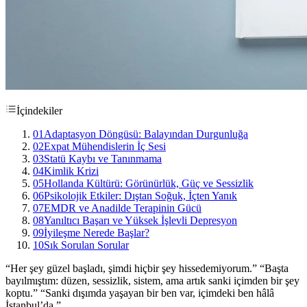
İçindekiler
01
Adaptasyon Döngüsü: Balayından Durgunluğa
02
Expat Mühendislerin İç Sesi
03
Statü Kaybı ve Tanınmama
04
Kimlik Krizi
05
Hollanda Kültürü: Görünürlük, Güç ve Sessizlik
06
Psikolojik Etkiler: Dıştan Soğuk, İçten Yanık
07
EMDR ve Anadilde Terapinin Gücü
08
Yanıltıcı Başarı ve Yüksek İşlevli Depresyon
09
İyileşme Nerede Başlar?
10
Sık Sorulan Sorular
“Her şey güzel başladı, şimdi hiçbir şey hissedemiyorum.” “Başta
bayılmıştım: düzen, sessizlik, sistem, ama artık sanki içimden bir şey
koptu.” “Sanki dışımda yaşayan bir ben var, içimdeki ben hâlâ
İstanbul’da.”