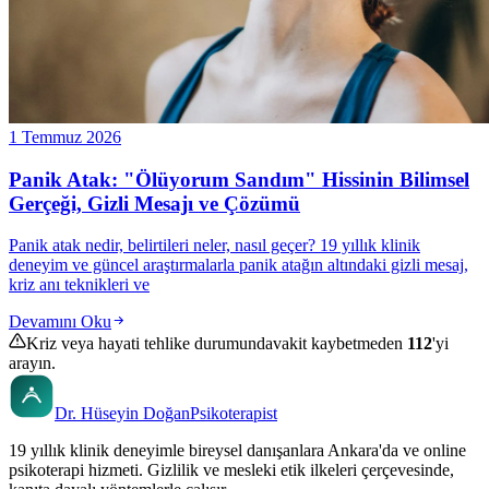
1 Temmuz 2026
Panik Atak: "Ölüyorum Sandım" Hissinin Bilimsel
Gerçeği, Gizli Mesajı ve Çözümü
Panik atak nedir, belirtileri neler, nasıl geçer? 19 yıllık klinik
deneyim ve güncel araştırmalarla panik atağın altındaki gizli mesaj,
kriz anı teknikleri ve
Devamını Oku
Kriz veya hayati tehlike durumunda
vakit kaybetmeden
112
'yi
arayın.
Dr. Hüseyin Doğan
Psikoterapist
19 yıllık klinik deneyimle bireysel danışanlara Ankara'da ve online
psikoterapi hizmeti. Gizlilik ve mesleki etik ilkeleri çerçevesinde,