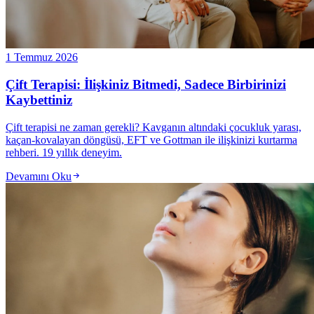
1 Temmuz 2026
Çift Terapisi: İlişkiniz Bitmedi, Sadece Birbirinizi
Kaybettiniz
Çift terapisi ne zaman gerekli? Kavganın altındaki çocukluk yarası,
kaçan-kovalayan döngüsü, EFT ve Gottman ile ilişkinizi kurtarma
rehberi. 19 yıllık deneyim.
Devamını Oku