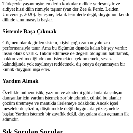
Türkçeyle yaşanmıştır, en derin korkular o dilde yerleşmiştir ve
aidiyet hissi dilin ritmiyle taşınır (van der Zee & Peréz, Leiden
University, 2020). İyileşme, teknik terimlerle değil, duygunun kendi
dilinde tanınmasıyla başlar.
Sistemle Başa Çıkmak
Göçmen olarak girilen sistem, kişiyi çoğu zaman yalnızca
performansıyla tanır. Ama bu ölçümün dışında kalan bir şey vardır:
insan olarak varlık. Takdir edilmese de değerli olduğunu hatırlamak,
hakkın verilmediğinde onu istemekten çekinmemek, sessiz
kalındığında yok sayılmayı reddetmek, dış onaya dayanmayan bir
kimlik duygusu inşa eder.
Yardım Almak
Özellikle mühendislik, yazılım ve akademi gibi alanlarda çalışan
danışanlar için yardım istemek zor bir adımdır, çünkü bu alanlar
çözüm üretmeye ve mantıkla ilerlemeye odaklıdır. Ancak içsel
meselelerde çözüm, düşünmekle değil duygularla yüzleşmekle
başlar. Yardım istemek bir zayıflık değil, duygulara alan açmanın ilk
adımıdır.
Sık Sorulan Sorular