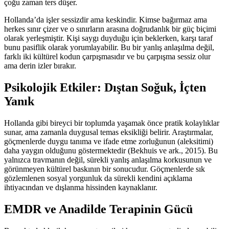
çoğu zaman ters düşer.
Hollanda’da işler sessizdir ama keskindir. Kimse bağırmaz ama
herkes sınır çizer ve o sınırların arasına doğrudanlık bir güç biçimi
olarak yerleşmiştir. Kişi saygı duyduğu için beklerken, karşı taraf
bunu pasiflik olarak yorumlayabilir. Bu bir yanlış anlaşılma değil,
farklı iki kültürel kodun çarpışmasıdır ve bu çarpışma sessiz olur
ama derin izler bırakır.
Psikolojik Etkiler: Dıştan Soğuk, İçten
Yanık
Hollanda gibi bireyci bir toplumda yaşamak önce pratik kolaylıklar
sunar, ama zamanla duygusal temas eksikliği belirir. Araştırmalar,
göçmenlerde duygu tanıma ve ifade etme zorluğunun (aleksitimi)
daha yaygın olduğunu göstermektedir (Bekhuis ve ark., 2015). Bu
yalnızca travmanın değil, sürekli yanlış anlaşılma korkusunun ve
görünmeyen kültürel baskının bir sonucudur. Göçmenlerde sık
gözlemlenen sosyal yorgunluk da sürekli kendini açıklama
ihtiyacından ve dışlanma hissinden kaynaklanır.
EMDR ve Anadilde Terapinin Gücü