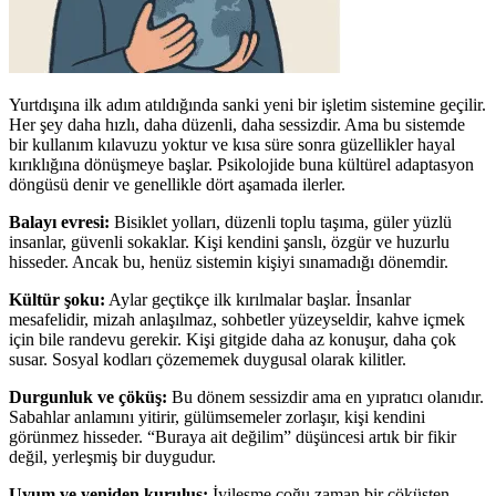
Yurtdışına ilk adım atıldığında sanki yeni bir işletim sistemine geçilir.
Her şey daha hızlı, daha düzenli, daha sessizdir. Ama bu sistemde
bir kullanım kılavuzu yoktur ve kısa süre sonra güzellikler hayal
kırıklığına dönüşmeye başlar. Psikolojide buna kültürel adaptasyon
döngüsü denir ve genellikle dört aşamada ilerler.
Balayı evresi:
Bisiklet yolları, düzenli toplu taşıma, güler yüzlü
insanlar, güvenli sokaklar. Kişi kendini şanslı, özgür ve huzurlu
hisseder. Ancak bu, henüz sistemin kişiyi sınamadığı dönemdir.
Kültür şoku:
Aylar geçtikçe ilk kırılmalar başlar. İnsanlar
mesafelidir, mizah anlaşılmaz, sohbetler yüzeyseldir, kahve içmek
için bile randevu gerekir. Kişi gitgide daha az konuşur, daha çok
susar. Sosyal kodları çözememek duygusal olarak kilitler.
Durgunluk ve çöküş:
Bu dönem sessizdir ama en yıpratıcı olanıdır.
Sabahlar anlamını yitirir, gülümsemeler zorlaşır, kişi kendini
görünmez hisseder. “Buraya ait değilim” düşüncesi artık bir fikir
değil, yerleşmiş bir duygudur.
Uyum ve yeniden kuruluş:
İyileşme çoğu zaman bir çöküşten