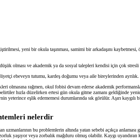
ştirilmesi, yeni bir okula taşınması, samimi bir arkadaşını kaybetmes
şük olması ve akademik ya da sosyal talepleri kendisi için çok stresli ha
yetçi ebeveyn tutumu, kardeş doğumu veya aile bireylerinden ayrılık.
eri olmasına rağmen, okul fobisi devam ederse akademik performansları b
lirtiler hızla düzelirken ertesi gün okula gitme zamanı geldiğinde yenid
in yeterince eşlik edememesi durumlarında sık görülür. Aşırı kaygılı 
ntemleri nelerdir
alan uzmanlarının bu problemlerin altında yatan sebebi açıkça anlaması 
zorluk yaşıyor veya zorbalık mağduru olmuş olabilir. Kaygı uyandıran koşu