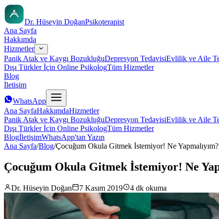
Dr. Hüseyin Doğan
Psikoterapist
Ana Sayfa
Hakkımda
Hizmetler
Panik Atak ve Kaygı Bozukluğu
Depresyon Tedavisi
Evlilik ve Aile T
Dışı Türkler İçin Online Psikolog
Tüm Hizmetler
Blog
İletişim
WhatsApp
Ana Sayfa
Hakkımda
Hizmetler
Panik Atak ve Kaygı Bozukluğu
Depresyon Tedavisi
Evlilik ve Aile T
Dışı Türkler İçin Online Psikolog
Tüm Hizmetler
Blog
İletişim
WhatsApp'tan Yazın
Ana Sayfa
/
Blog
/
Çocuğum Okula Gitmek İstemiyor! Ne Yapmalıyım? 
Çocuğum Okula Gitmek İstemiyor! Ne Yap
Dr. Hüseyin Doğan
7 Kasım 2019
4 dk okuma