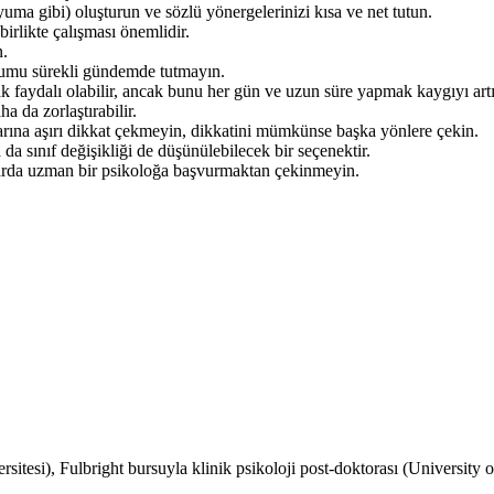
ma gibi) oluşturun ve sözlü yönergelerinizi kısa ve net tutun.
irlikte çalışması önemlidir.
n.
rumu sürekli gündemde tutmayın.
 faydalı olabilir, ancak bunu her gün ve uzun süre yapmak kaygıyı artır
a da zorlaştırabilir.
rına aşırı dikkat çekmeyin, dikkatini mümkünse başka yönlere çekin.
 sınıf değişikliği de düşünülebilecek bir seçenektir.
larda uzman bir psikoloğa başvurmaktan çekinmeyin.
ersitesi), Fulbright bursuyla klinik psikoloji post-doktorası (Universit