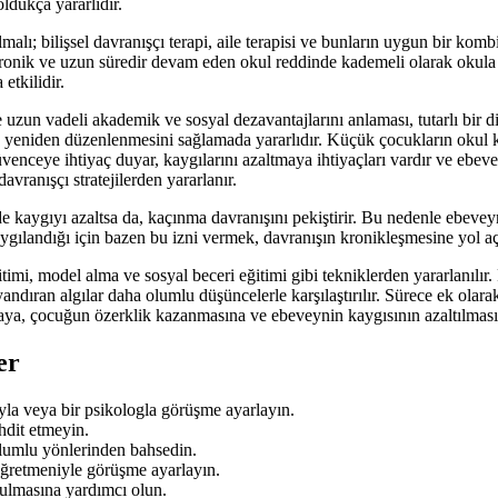
ldukça yararlıdır.
alı; bilişsel davranışçı terapi, aile terapisi ve bunların uygun bir kom
 kronik ve uzun süredir devam eden okul reddinde kademeli olarak okula 
etkilidir.
un vadeli akademik ve sosyal dezavantajlarını anlaması, tutarlı bir disi
rın yeniden düzenlenmesini sağlamada yararlıdır. Küçük çocukların okul
venceye ihtiyaç duyar, kaygılarını azaltmaya ihtiyaçları vardır ve ebev
avranışçı stratejilerden yararlanır.
de kaygıyı azaltsa da, kaçınma davranışını pekiştirir. Bu nedenle ebe
gılandığı için bazen bu izni vermek, davranışın kronikleşmesine yol aça
itimi, model alma ve sosyal beceri eğitimi gibi tekniklerden yararlanılı
ndıran algılar daha olumlu düşüncelerle karşılaştırılır. Sürece ek olara
maya, çocuğun özerklik kazanmasına ve ebeveynin kaygısının azaltılmasına
er
la veya bir psikologla görüşme ayarlayın.
hdit etmeyin.
lumlu yönlerinden bahsedin.
ğretmeniyle görüşme ayarlayın.
bulmasına yardımcı olun.