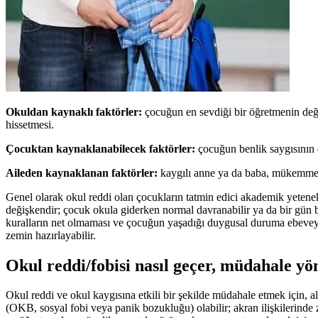
Okuldan kaynaklı faktörler:
çocuğun en sevdiği bir öğretmenin deği
hissetmesi.
Çocuktan kaynaklanabilecek faktörler:
çocuğun benlik saygısının dü
Aileden kaynaklanan faktörler:
kaygılı anne ya da baba, mükemmeli
Genel olarak okul reddi olan çocukların tatmin edici akademik yetenekl
değişkendir; çocuk okula giderken normal davranabilir ya da bir gün be
kuralların net olmaması ve çocuğun yaşadığı duygusal duruma ebeveyn
zemin hazırlayabilir.
Okul reddi/fobisi nasıl geçer, müdahale yö
Okul reddi ve okul kaygısına etkili bir şekilde müdahale etmek için, 
(OKB, sosyal fobi veya panik bozukluğu) olabilir; akran ilişkilerinde 