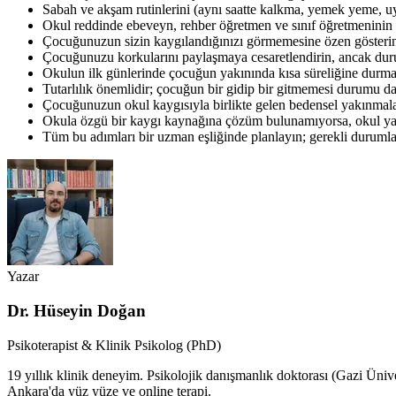
Sabah ve akşam rutinlerini (aynı saatte kalkma, yemek yeme, uyu
Okul reddinde ebeveyn, rehber öğretmen ve sınıf öğretmeninin b
Çocuğunuzun sizin kaygılandığınızı görmemesine özen gösteri
Çocuğunuzu korkularını paylaşmaya cesaretlendirin, ancak du
Okulun ilk günlerinde çocuğun yakınında kısa süreliğine durmak
Tutarlılık önemlidir; çocuğun bir gidip bir gitmemesi durumu dah
Çocuğunuzun okul kaygısıyla birlikte gelen bedensel yakınmala
Okula özgü bir kaygı kaynağına çözüm bulunamıyorsa, okul ya da
Tüm bu adımları bir uzman eşliğinde planlayın; gerekli durum
Yazar
Dr. Hüseyin Doğan
Psikoterapist & Klinik Psikolog (PhD)
19 yıllık klinik deneyim. Psikolojik danışmanlık doktorası (Gazi Üniv
Ankara'da yüz yüze ve online terapi.