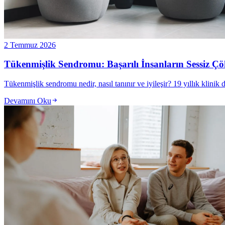
2 Temmuz 2026
Tükenmişlik Sendromu: Başarılı İnsanların Sessiz Çök
Tükenmişlik sendromu nedir, nasıl tanınır ve iyileşir? 19 yıllık klinik
Devamını Oku