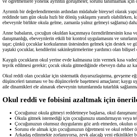
ve öğretmenlere yönelik ayrıntılı görüşmeler, sorunu tanımlamak için o
Ayrıntılı bir değerlendirmenin ardından müdahale bireysel olarak yapılm
reddinde tam gün okula hızlı bir dönüş yaklaşımı yararlı olabilirken,
ebeveynle birlikte okula gelme, zamanla yalnız gelmeyi sağlama) daha 
Anne babaların, çocuğun okuldan kaçınmaya özendirilmesinin kısa ve uz
danışmanlığı, ebeveynlerin etkili bir kontrol uygulamasını ve sınırla
taşır; çünkü çocuklar korkularının üstesinden gelmek için destek ve gü
yaştaki çocuklar, kendilerini sakinleştirmelerine yardımcı olan bilişsel d
Kaygılı çocukların okul yerine evde kalmasına izin vermek kısa vade
teşvik edilmesi gerekir; çocuk okula gitmediğinde ebeveyn daha az kay
Okul reddi olan çocuklar için sistematik duyarsızlaştırma, gevşeme eğ
düşünceleri tanıması ve bu düşüncelerle başetmesi amaçlanır; kaygı uya
aile dinamikleri ele alınarak ebeveynin tutumlarında tutarlılık sağlan
Okul reddi ve fobisini azaltmak için öneril
Çocuğunuz okula gitmeyi reddetmeye başlarsa, okul danışmanıy
Okula gitmek istemediği için çocuğunuzu utandırmayın veya te
Çocuğunuzun olumsuz duygularını göz ardı etmeden, okulun o
Sorunu ele almak için çocuğunuzun öğretmeni ve okul rehber ö
Arkadaş edinmekte zorlanıyorsa, zevk alacağı yeni etkinlikler 