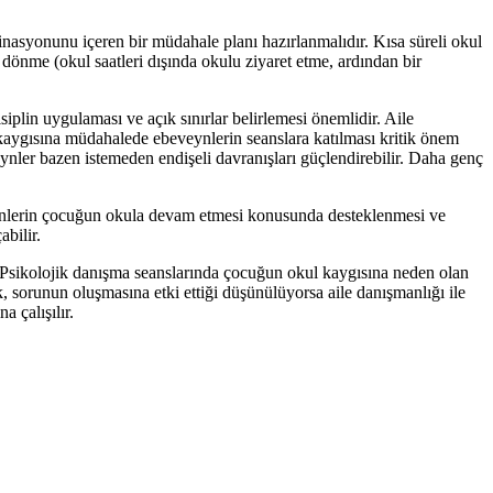
binasyonunu içeren bir müdahale planı hazırlanmalıdır. Kısa süreli okul
dönme (okul saatleri dışında okulu ziyaret etme, ardından bir
plin uygulaması ve açık sınırlar belirlemesi önemlidir. Aile
 kaygısına müdahalede ebeveynlerin seanslara katılması kritik önem
eynler bazen istemeden endişeli davranışları güçlendirebilir. Daha genç
veynlerin çocuğun okula devam etmesi konusunda desteklenmesi ve
bilir.
r. Psikolojik danışma seanslarında çocuğun okul kaygısına neden olan
k, sorunun oluşmasına etki ettiği düşünülüyorsa aile danışmanlığı ile
 çalışılır.