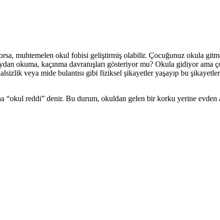
sa, muhtemelen okul fobisi geliştirmiş olabilir. Çocuğunuz okula gitm
eydan okuma, kaçınma davranışları gösteriyor mu? Okula gidiyor ama ço
halsizlik veya mide bulantısı gibi fiziksel şikayetler yaşayıp bu şikayetle
na “okul reddi” denir. Bu durum, okuldan gelen bir korku yerine evden 