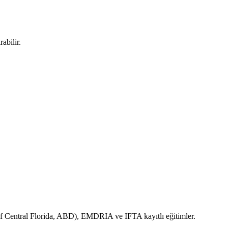
abilir.
y of Central Florida, ABD), EMDRIA ve IFTA kayıtlı eğitimler.