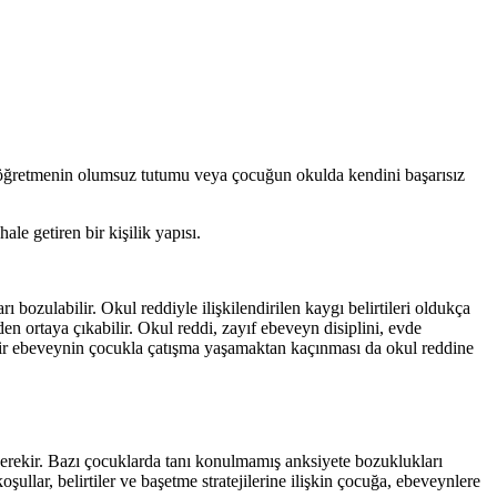
i, öğretmenin olumsuz tutumu veya çocuğun okulda kendini başarısız
le getiren bir kişilik yapısı.
ozulabilir. Okul reddiyle ilişkilendirilen kaygı belirtileri oldukça
en ortaya çıkabilir. Okul reddi, zayıf ebeveyn disiplini, evde
bir ebeveynin çocukla çatışma yaşamaktan kaçınması da okul reddine
gerekir. Bazı çocuklarda tanı konulmamış anksiyete bozuklukları
llar, belirtiler ve başetme stratejilerine ilişkin çocuğa, ebeveynlere