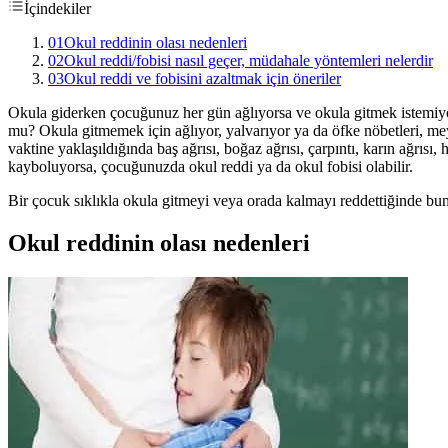
İçindekiler
01
Okul reddinin olası nedenleri
02
Okul reddi/fobisi nasıl geçer, müdahale yöntemleri nelerdir
03
Okul reddi ve fobisini azaltmak için öneriler
Okula giderken çocuğunuz her gün ağlıyorsa ve okula gitmek istemiyor
mu? Okula gitmemek için ağlıyor, yalvarıyor ya da öfke nöbetleri, m
vaktine yaklaşıldığında baş ağrısı, boğaz ağrısı, çarpıntı, karın ağrısı, 
kayboluyorsa, çocuğunuzda okul reddi ya da okul fobisi olabilir.
Bir çocuk sıklıkla okula gitmeyi veya orada kalmayı reddettiğinde bu
Okul reddinin olası nedenleri